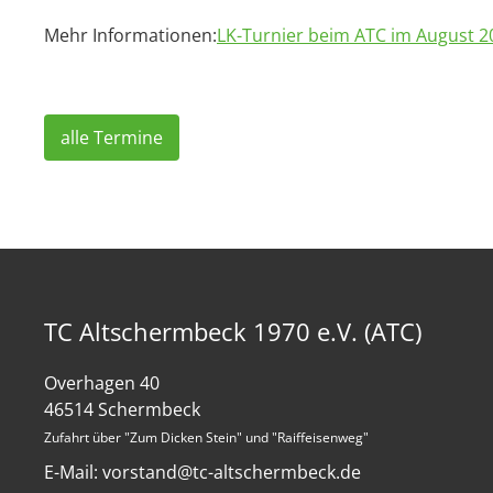
Mehr Informationen:
LK-Turnier beim ATC im August 2
alle Termine
TC Altschermbeck 1970 e.V. (ATC)
Overhagen 40
46514 Schermbeck
Zufahrt über "Zum Dicken Stein" und "Raiffeisenweg"
E-Mail: vorstand@tc-altschermbeck.de