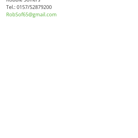
Tel.: 0157/52879200
RobSof65@gmail.com
TC Altschermbeck 1970 e.V. (ATC)
Overhagen 40
46514 Schermbeck
Zufahrt über "Zum Dicken Stein" und "Raiffeisenweg"
E-Mail: vorstand@tc-altschermbeck.de
Routenberechnung