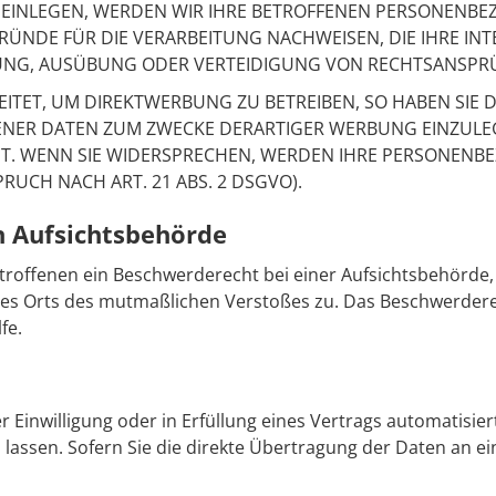
INLEGEN, WERDEN WIR IHRE BETROFFENEN PERSONENBEZO
NDE FÜR DIE VERARBEITUNG NACHWEISEN, DIE IHRE INT
NG, AUSÜBUNG ODER VERTEIDIGUNG VON RECHTSANSPRÜC
ET, UM DIREKTWERBUNG ZU BETREIBEN, SO HABEN SIE D
ER DATEN ZUM ZWECKE DERARTIGER WERBUNG EINZULEGEN
HT. WENN SIE WIDERSPRECHEN, WERDEN IHRE PERSONENB
UCH NACH ART. 21 ABS. 2 DSGVO).
n Aufsichts­behörde
troffenen ein Beschwerderecht bei einer Aufsichtsbehörde, 
 des Orts des mutmaßlichen Verstoßes zu. Das Beschwerder
fe.
r Einwilligung oder in Erfüllung eines Vertrags automatisier
ssen. Sofern Sie die direkte Übertragung der Daten an ein